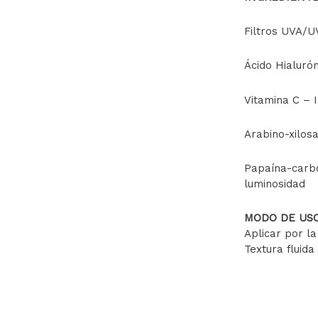
Filtros UVA/
Ácido Hialuró
Vitamina C – 
Arabino-xilos
Papaína-carbó
luminosidad
MODO DE US
Aplicar por l
Textura fluida 