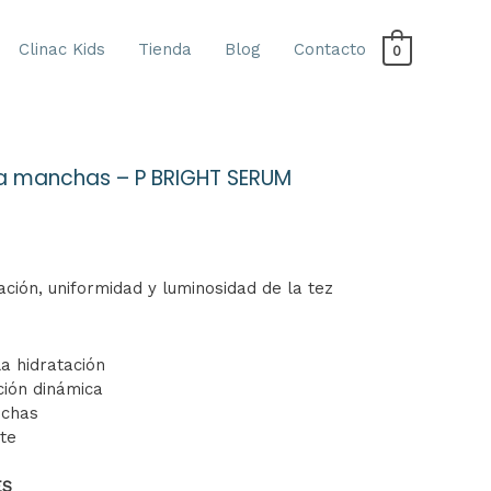
Clinac Kids
Tienda
Blog
Contacto
0
a manchas – P BRIGHT SERUM
ción, uniformidad y luminosidad de la tez
la hidratación
ción dinámica
nchas
nte
ES