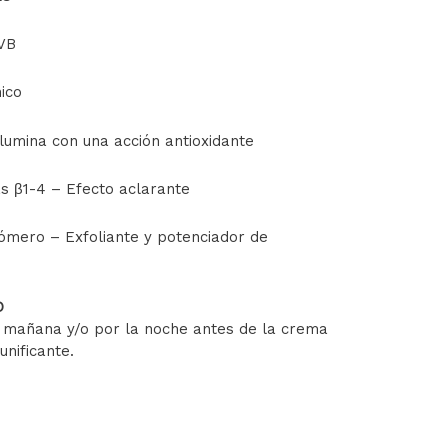
UVB
nico
Ilumina con una acción antioxidante
as β1-4 – Efecto aclarante
mero – Exfoliante y potenciador de
O
a mañana y/o por la noche antes de la crema
unificante.