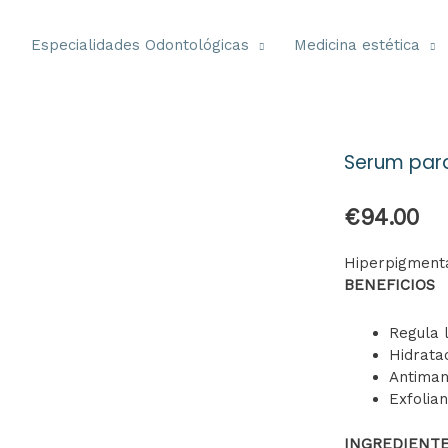
e
Especialidades Odontológicas
Medicina estética
Serum par
€
94.00
Hiperpigmenta
BENEFICIOS
Regula 
Hidrata
Antima
Exfolia
INGREDIENT