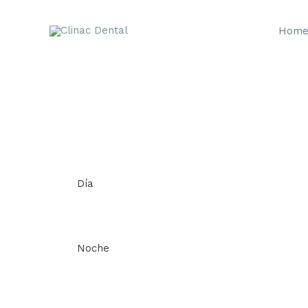
Ir
al
Hom
contenido
Día
Noche