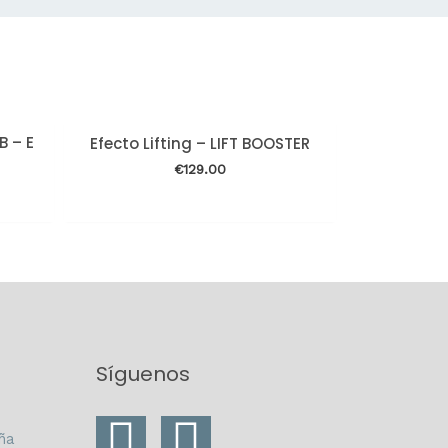
B – E
Efecto Lifting – LIFT BOOSTER
€
129.00
Síguenos
I
F
ña