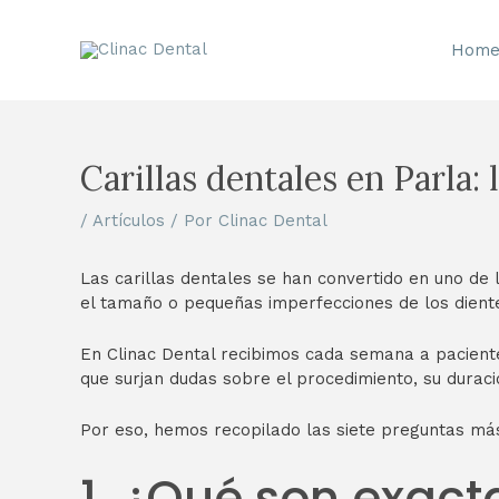
Ir
al
Hom
contenido
Navegación
de
entradas
Carillas dentales en Parla
/
Artículos
/ Por
Clinac Dental
Las carillas dentales se han convertido en uno de
el tamaño o pequeñas imperfecciones de los dient
En Clinac Dental recibimos cada semana a pacientes
que surjan dudas sobre el procedimiento, su duraci
Por eso, hemos recopilado las siete preguntas más
1. ¿Qué son exact